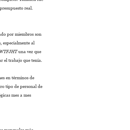
 presupuesto real.
sado por miembros son
s, especialmente al
WTFJHT
una vez que
r el trabajo que tenía.
mes en términos de
ro tipo de personal de
égicas mes a mes
tos mensuales más,