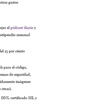
otros gastos
ojar el
pódcast diario
y
estipendio mensual
el 15 por ciento
b para el código,
 temas de seguridad,
ápidamente imágenes
 otras).
 DNS, certificado SSL y