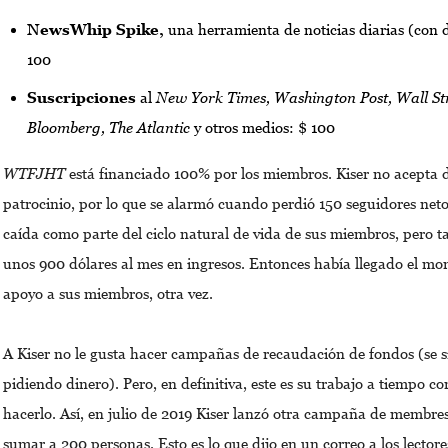
NewsWhip Spike,
una herramienta de noticias diarias (con 
100
Suscripciones
al
New York Times, Washington Post, Wall Str
Bloomberg, The Atlantic
y otros medios: $ 100
WTFJHT
está financiado 100% por los miembros. Kiser no acepta 
patrocinio, por lo que se alarmó cuando perdió 150 seguidores neto
caída como parte del ciclo natural de vida de sus miembros, pero 
unos 900 dólares al mes en ingresos. Entonces había llegado el mom
apoyo a sus miembros, otra vez.
A Kiser no le gusta hacer campañas de recaudación de fondos (se 
pidiendo dinero). Pero, en definitiva, este es su trabajo a tiempo c
hacerlo. Así, en julio de 2019 Kiser lanzó otra campaña de membresí
sumar a 200 personas. Esto es lo que dijo en un correo a los lector