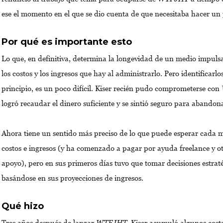
ese el momento en el que se dio cuenta de que necesitaba hacer un
Por qué es importante esto
Lo que, en definitiva, determina la longevidad de un medio impul
los costos y los ingresos que hay al administrarlo. Pero identificarlo
principio, es un poco difícil. Kiser recién pudo comprometerse con
logró recaudar el dinero suficiente y se sintió seguro para abandona
Ahora tiene un sentido más preciso de lo que puede esperar cada 
costos e ingresos (y ha comenzado a pagar por ayuda freelance y ot
apoyo), pero en sus primeros días tuvo que tomar decisiones estrat
basándose en sus proyecciones de ingresos.
Qué hizo
Tres años después de lanzar
WTFJHT
, Kiser acumuló algunos cos