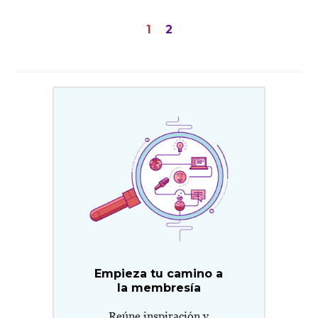
Paginación
1
2
de
entradas
Empieza tu camino a
la membresía
Reúne inspiración y