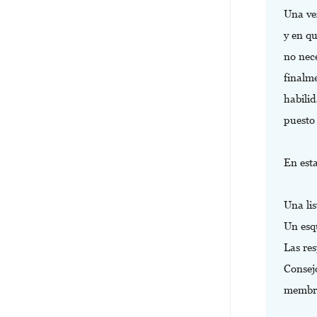
Una vez
y en q
no nece
finalm
habilid
puesto 
En est
Una lis
Un esq
Las re
Consejo
membre