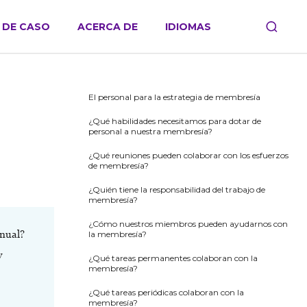
 DE CASO
ACERCA DE
IDIOMAS
El personal para la estrategia de membresía
¿Qué habilidades necesitamos para dotar de
personal a nuestra membresía?
¿Qué reuniones pueden colaborar con los esfuerzos
de membresía?
¿Quién tiene la responsabilidad del trabajo de
membresía?
¿Cómo nuestros miembros pueden ayudarnos con
anual?
la membresía?
y
¿Qué tareas permanentes colaboran con la
membresía?
¿Qué tareas periódicas colaboran con la
membresía?