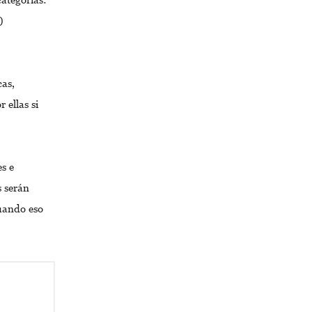
)
cas,
 ellas si
es e
s serán
uando eso