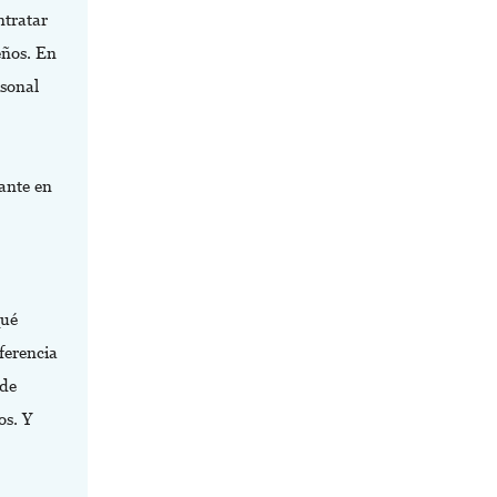
ntratar
eños. En
sonal
ante en
qué
ferencia
 de
os. Y