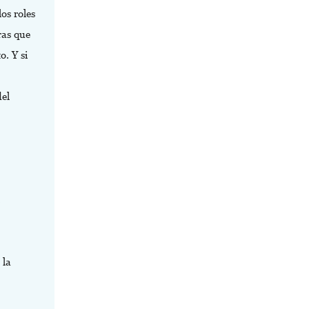
os roles
ras que
o. Y si
del
.
 la