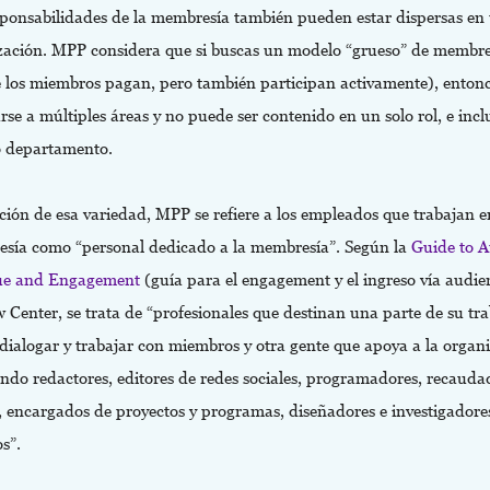
sponsabilidades de la membresía también pueden estar dispersas en
zación. MPP considera que si buscas un modelo “grueso” de membre
 los miembros pagan, pero también participan activamente), enton
rse a múltiples áreas y no puede ser contenido en un solo rol, e incl
o departamento.
ión de esa variedad, MPP se refiere a los empleados que trabajan e
sía como “personal dedicado a la membresía”. Según la
Guide to 
ue and Engagement
(guía para el engagement y el ingreso vía audie
 Center, se trata de “profesionales que destinan una parte de su tra
dialogar y trabajar con miembros y otra gente que apoya a la organ
endo redactores, editores de redes sociales, programadores, recauda
, encargados de proyectos y programas, diseñadores e investigadore
s”.