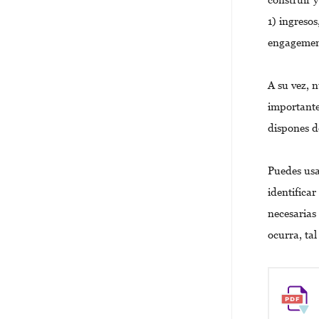
1) ingresos
engagement
A su vez, n
importantes
dispones d
Puedes usar
identificar
necesarias
ocurra, ta