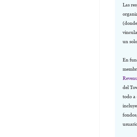
Las re
organi
(donde
vincula
un sol
En func
membre
Reven
del Tow
todo a 
incluy
fondos
usuario