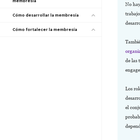
membresía
No hay 
trabaj
Cómo desarrollar la membresía
desarr
Cómo fortalecer la membresía
Tambié
organi
de las
engag
Los rol
desarro
el conj
probab
depende