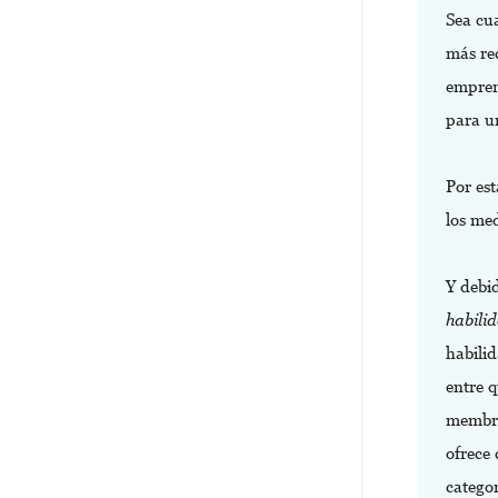
Sea cu
más re
empren
para u
Por es
los me
Y debid
habili
habili
entre 
membre
ofrece
categor