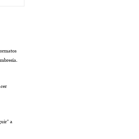
formatos
embresía.
acer
guir” a