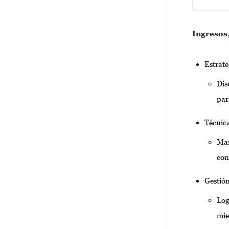
Ingresos
Estrate
Dis
par
Técnica
Mar
con
Gestión
Log
mie