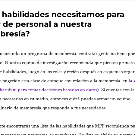
 habilidades necesitamos para
 de personal a nuestra
resía?
omenzando un programa de membresía, contratar gente no tiene por 
o. Nuestro equipo de investigación recomienda que pienses primero
e habilidades, luego en los roles y recién después en esquemas organ
 sugerido esta clase de enfoque con relación a la membresía, en
la 
herubini para tomar decisiones basadas en datos
). Si cuentas con la
s necesarias en tu medio, entonces quizá puedas armar un equipo
plinario de membresía que responda a tus necesidades.
te encontrarás una lista de las habilidades que MPP recomienda te
y mantener un programa de membresía. La lista se divide en cuatro c