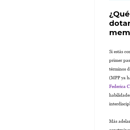
¿Qué
dotar
memb
Si estás c
primer pas
términos d
(MPP ya ha
Federica C
habilidade
interdisci
Más adelan
construir 