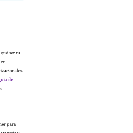
qué ser tu
 en
izacionales.
guía de
s
ner para
ategorías: