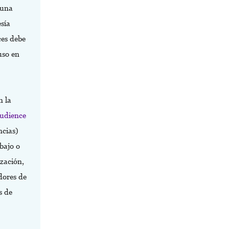
 una
sía
ces debe
uso en
n la
Audience
ncias)
bajo o
ización,
dores de
s de