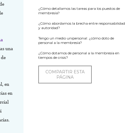
 de
¿Cómo detallamos las tareas para los puestos de
de
membresía?
¿Cómo abordamos la brecha entre responsabilidad
y autoridad?
Tengo un medio unipersonal: ¿cómo doto de
na
personal a la membresía?
nas una
¿Cómo dotamos de personal a la membresía en
 de
tiempos de crisis?
COMPARTIR ESTA
PÁGINA
l, en
cias en
rcial
i
cias.