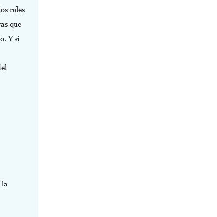
os roles
ras que
o. Y si
del
.
 la