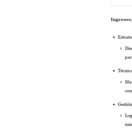
Ingresos
Estrate
Dis
par
Técnica
Mar
con
Gestión
Log
mie