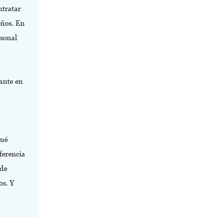
ntratar
eños. En
sonal
ante en
qué
ferencia
 de
os. Y