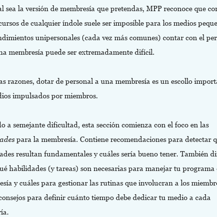
al sea la versión de membresía que pretendas, MPP reconoce que co
cursos de cualquier índole suele ser imposible para los medios pequ
dimientos unipersonales (cada vez más comunes) contar con el per
na membresía puede ser extremadamente difícil.
tas razones, dotar de personal a una membresía es un escollo import
dios impulsados por miembros.
o a semejante dificultad, esta sección comienza con el foco en las
dades
para la membresía. Contiene recomendaciones para detectar 
dades resultan fundamentales y cuáles sería bueno tener. También di
qué habilidades (y tareas) son necesarias para manejar tu programa
sía y cuáles para gestionar las rutinas que involucran a los miembr
 consejos para definir cuánto tiempo debe dedicar tu medio a cada
ía.