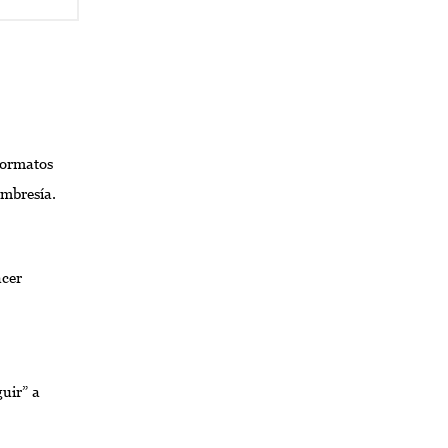
formatos
embresía.
acer
guir” a