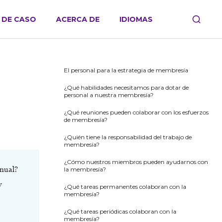
 DE CASO
ACERCA DE
IDIOMAS
El personal para la estrategia de membresía
¿Qué habilidades necesitamos para dotar de
personal a nuestra membresía?
¿Qué reuniones pueden colaborar con los esfuerzos
de membresía?
¿Quién tiene la responsabilidad del trabajo de
membresía?
¿Cómo nuestros miembros pueden ayudarnos con
anual?
la membresía?
y
¿Qué tareas permanentes colaboran con la
membresía?
¿Qué tareas periódicas colaboran con la
membresía?