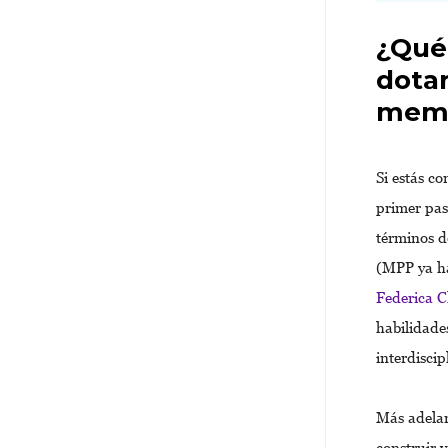
¿Qué
dotar
memb
Si estás c
primer pas
términos d
(MPP ya ha
Federica C
habilidade
interdisci
Más adelan
construir 