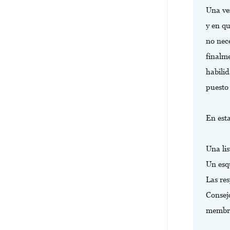
Una vez
y en q
no nece
finalm
habilid
puesto 
En est
Una lis
Un esq
Las re
Consejo
membre