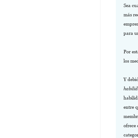
Sea cu
más re
empren
para u
Por es
los me
Y debid
habili
habili
entre 
membre
ofrece
categor