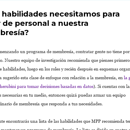
 habilidades necesitamos para
 de personal a nuestra
resía?
omenzando un programa de membresía, contratar gente no tiene por 
o. Nuestro equipo de investigación recomienda que pienses primero
e habilidades, luego en los roles y recién después en esquemas organ
 sugerido esta clase de enfoque con relación a la membresía, en
la 
herubini para tomar decisiones basadas en datos
). Si cuentas con la
s necesarias en tu medio, entonces quizá puedas armar un equipo
plinario de membresía que responda a tus necesidades.
te encontrarás una lista de las habilidades que MPP recomienda te
y mantener un programa de membresía. La lista se divide en cuatro c