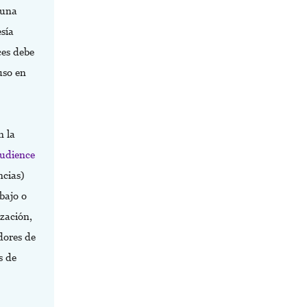
 una
sía
ces debe
uso en
n la
Audience
ncias)
bajo o
ización,
dores de
s de