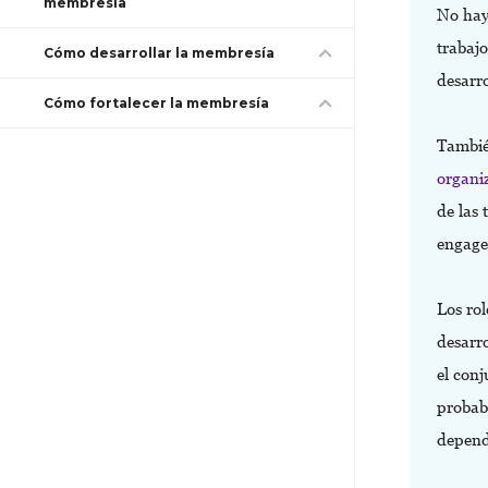
membresía
No hay 
trabaj
Cómo desarrollar la membresía
desarr
Cómo fortalecer la membresía
Tambié
organi
de las
engag
Los rol
desarro
el conj
probab
depende