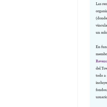
Las re
organi
(donde
vincula
un sol
En func
membre
Reven
del Tow
todo a 
incluy
fondos
usuario