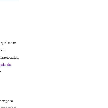
qué ser tu
 en
izacionales.
guía de
s
ner para
ategorías: