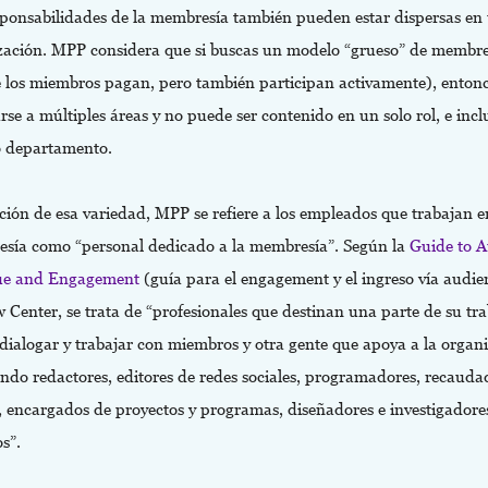
sponsabilidades de la membresía también pueden estar dispersas en
zación. MPP considera que si buscas un modelo “grueso” de membre
 los miembros pagan, pero también participan activamente), enton
rse a múltiples áreas y no puede ser contenido en un solo rol, e incl
o departamento.
ión de esa variedad, MPP se refiere a los empleados que trabajan e
sía como “personal dedicado a la membresía”. Según la
Guide to 
ue and Engagement
(guía para el engagement y el ingreso vía audie
 Center, se trata de “profesionales que destinan una parte de su tra
dialogar y trabajar con miembros y otra gente que apoya a la organ
endo redactores, editores de redes sociales, programadores, recauda
, encargados de proyectos y programas, diseñadores e investigadore
s”.