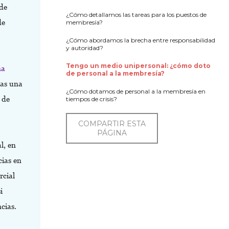
 de
¿Cómo detallamos las tareas para los puestos de
de
membresía?
¿Cómo abordamos la brecha entre responsabilidad
y autoridad?
Tengo un medio unipersonal: ¿cómo doto
na
de personal a la membresía?
nas una
¿Cómo dotamos de personal a la membresía en
 de
tiempos de crisis?
COMPARTIR ESTA
PÁGINA
l, en
cias en
rcial
i
cias.