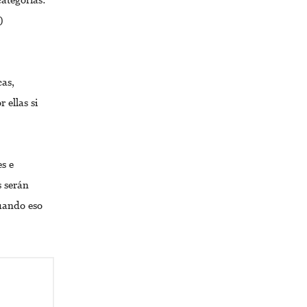
)
cas,
 ellas si
es e
s serán
uando eso