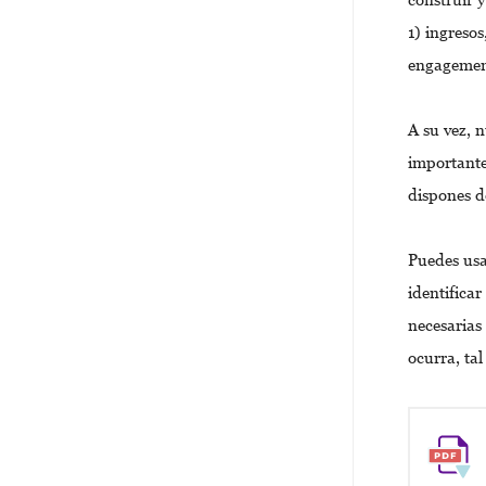
1) ingresos
engagement
A su vez, n
importantes
dispones d
Puedes usar
identificar
necesarias
ocurra, ta