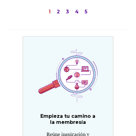
Paginación
1
2
3
4
5
de
entradas
Empieza tu camino a
la membresía
Reúne inspiración y