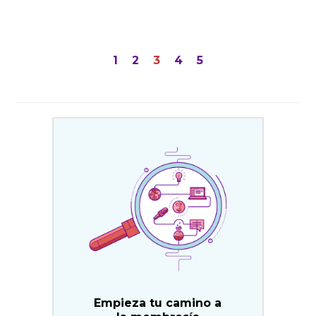
Paginación
1
2
3
4
5
de
entradas
Empieza tu camino a