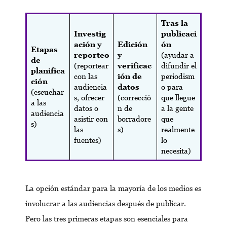
Tras la
Investig
publicaci
ación y
Edición
ón
Etapas
reporteo
y
(ayudar a
de
(reportear
verificac
difundir el
planifica
con las
ión de
periodism
ción
audiencia
datos
o para
(escuchar
s, ofrecer
(correcció
que llegue
a las
datos o
n de
a la gente
audiencia
asistir con
borradore
que
s)
las
s)
realmente
fuentes)
lo
necesita)
La opción estándar para la mayoría de los medios es
involucrar a las audiencias después de publicar.
Pero las tres primeras etapas son esenciales para