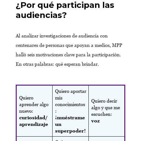
¿Por qué participan las
audiencias?
Al analizar investigaciones de audiencia con
centenares de personas que apoyan a medios, MPP
halló seis motivaciones clave para la participación.
En otras palabras: qué esperan brindar.
Quiero aportar
Quiero
mis
Quiero decir
aprender algo
conocimientos
algo y que me
nuevo:
:
escuchen:
curiosidad/
¡muéstrame
voz
aprendizaje
un
superpoder!