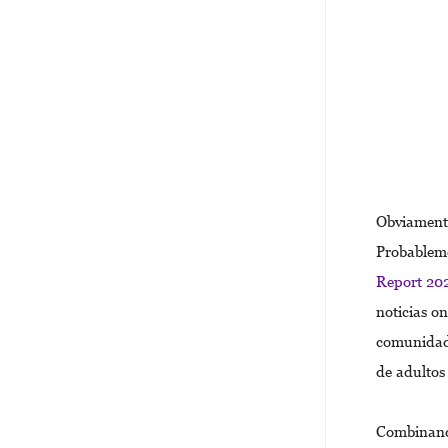
Obviamente
Probableme
Report 20
noticias on
comunidad,
de adultos
Combinando