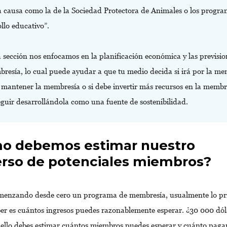
a causa como la de la Sociedad Protectora de Animales o los progra
llo educativo”.
 sección nos enfocamos en la planificación económica y las previsi
bresía, lo cual puede ayudar a que tu medio decida si irá por la me
e mantener la membresía o si debe invertir más recursos en la membr
eguir desarrollándola como una fuente de sostenibilidad.
o debemos estimar nuestro
erso de potenciales miembros?
omenzando desde cero un programa de membresía, usualmente lo p
ber es cuántos ingresos puedes razonablemente esperar. ¿30 000 dó
ello debes estimar cuántos miembros puedes esperar y cuánto paga