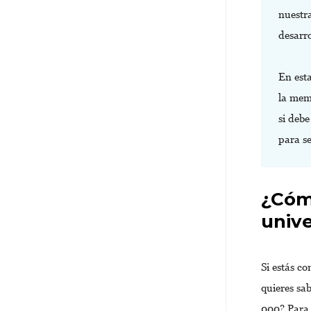
nuestr
desarro
En esta
la mem
si deb
para s
¿Cóm
univ
Si estás c
quieres sa
000? Para 