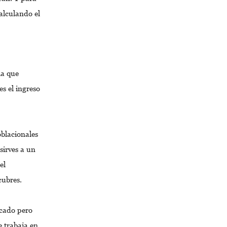
alculando el
la que
s el ingreso
oblacionales
sirves a un
el
cubres.
icado pero
 trabaja en