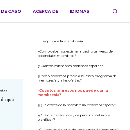
 DE CASO
ACERCA DE
IDIOMAS
El negocio de la membresía
¿Cómo debemos estimar nuestro universo de
potenciales miembros?
¿Cuántos miembros podemos esperar?
¿Cómo ponemos precio a nuestro programa de
membresía y a las ofertas?
edes
¿Cuántos ingresos nos puede dar la
membresía?
 de que
¿Qué costos de la membresía podemos esperar?
¿Qué costos técnicos y de personal debemos
planificar?
¿Qué costos directos del programa de membresía