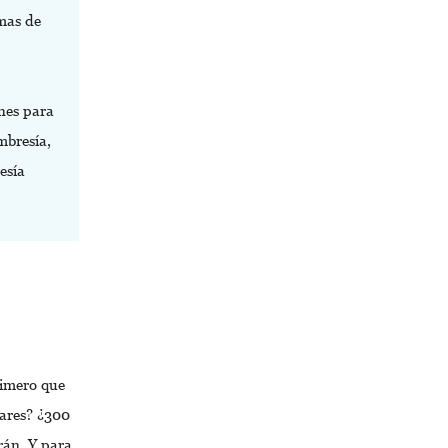
mas de
ones para
mbresía,
esía
rimero que
lares? ¿300
rán. Y para