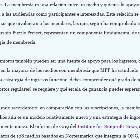
os. La membresía es una relación entre un medio y quienes lo apoya
a a las audiencias como participantes e interesadas. Esta relación se
inas que involucran a los miembros, las que, según ha comprobado e
ship Puzzle Project, representan un componente fundamental de 
egia de membresía.
embros también pueden ser una fuente de apoyo para los ingresos,
 en la mayoría de los medios con membresía que MPP ha estudiado.
ta estrategia de ingresos funcione, debes comprender qué grado de i
ostos regulares) se requiere y qué escala de ganancia puedes esperar
undo recordatorio: en comparación con las suscripciones, la membr
dios aún es un modelo relativamente nuevo y una estrategia de ingr
vamente nueva. El informe de 2019 del
Institute for Nonprofit News
,
atos de 108 medios basados en Norteamérica que integran la ONG, 