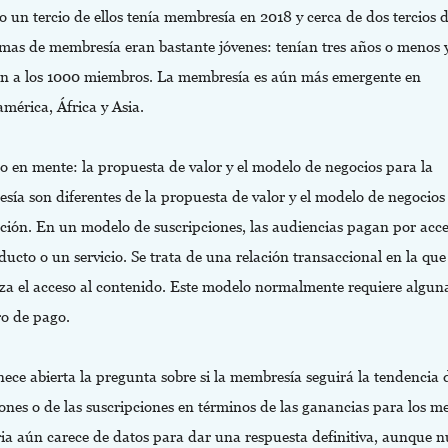
o un tercio de ellos tenía membresía en 2018 y cerca de dos tercios d
mas de membresía eran bastante jóvenes: tenían tres años o menos 
an a los 1000 miembros. La membresía es aún más emergente en
mérica, África y Asia.
o en mente: la propuesta de valor y el modelo de negocios para la
ía son diferentes de la propuesta de valor y el modelo de negocios
pción. En un modelo de suscripciones, las audiencias pagan por acc
ucto o un servicio. Se trata de una relación transaccional en la que
za el acceso al contenido. Este modelo normalmente requiere alguna
o de pago.
ce abierta la pregunta sobre si la membresía seguirá la tendencia d
nes o de las suscripciones en términos de las ganancias para los m
ria aún carece de datos para dar una respuesta definitiva, aunque n