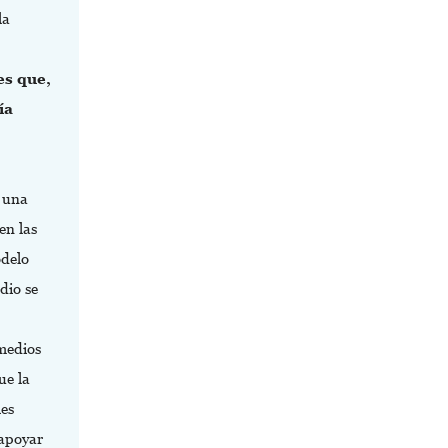
la
es que,
ía
r una
en las
delo
dio se
 medios
ue la
les
 apoyar