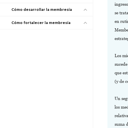
ingres
Cómo desarrollar la membresía
se trat
en rut
Cómo fortalecer la membresía
Member
estrat
Los mi
sucede
que es
(y de c
Un seg
los me
relati
suma d