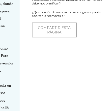
n, donde
debemos planificar?
 apoya
¿Qué porción de nuestra torta de ingresos puede
aportar la membresía?
l
una
COMPARTIR ESTA
PÁGINA
 como
 Para
nversión
.
esía en
esos
 que
halló