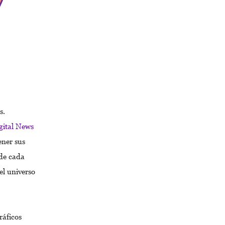
s.
gital News
ener sus
 de cada
el universo
ráficos