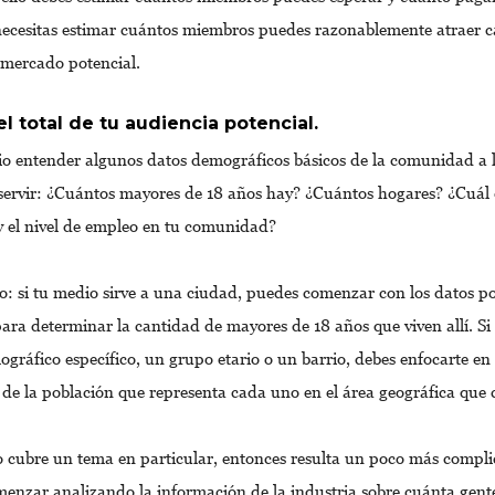
ecesitas estimar cuántos miembros puedes razonablemente atraer c
u mercado potencial.
el total de tu audiencia potencial.
io entender algunos datos demográficos básicos de la comunidad a 
servir: ¿Cuántos mayores de 18 años hay? ¿Cuántos hogares? ¿Cuál e
 el nivel de empleo en tu comunidad?
o: si tu medio sirve a una ciudad, puedes comenzar con los datos p
para determinar la cantidad de mayores de 18 años que viven allí. Si 
gráfico específico, un grupo etario o un barrio, debes enfocarte en 
 de la población que representa cada uno en el área geográfica que 
o cubre un tema en particular, entonces resulta un poco más compl
enzar analizando la información de la industria sobre cuánta gente