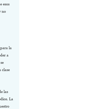
e esos
y no
 para la
eder a
 se
 clase
e las
edios. La
uestro