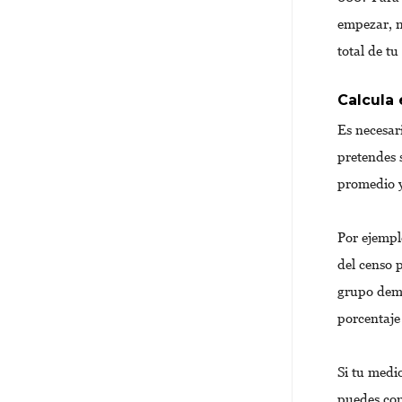
empezar, n
total de t
Calcula 
Es necesar
pretendes 
promedio y
Por ejempl
del censo 
grupo demo
porcentaje
Si tu medi
puedes com