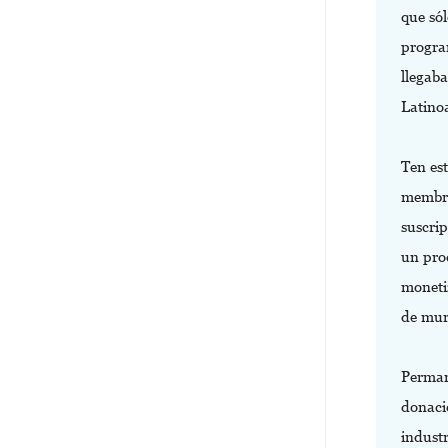
que sól
progra
llegab
Latinoa
Ten est
membres
suscri
un prod
moneti
de mur
Permane
donacio
indust